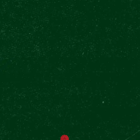
pretium. Proin dignissim leo viverra, euismod
neque at, faucibus neque. Mauris eu mattis purus.
Maecenas id sem posuere, mollis tortor eu, mollis
turpis
LOREM
IPSUM
Lorem ipsum dolor sit amet, consectetur adipiscing
elit. Etiam hendrerit aliquet est ut pretium. Proin
dignissim leo viverra, euismod neque at, faucibus
neque. Mauris eu mattis purus. Maecenas id sem
posuere, mollis tortor eu, mollis turpis