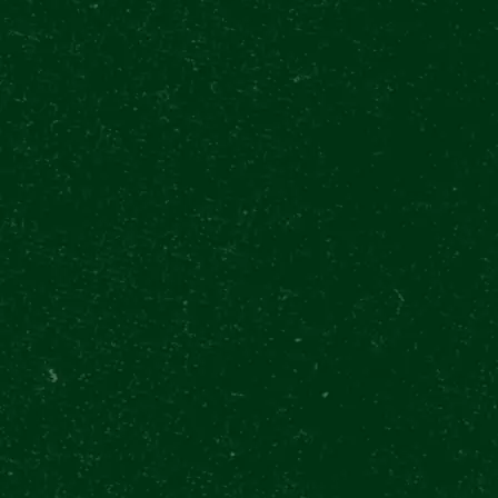
MARKENSHOP
ÜBER UNS
KONTAKT
PROGRAMM
Lorem ipsum dolor sit amet, consectetur
adipiscing elit. Etiam hendrerit aliquet est ut