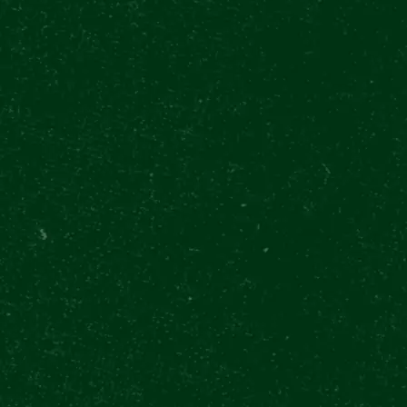
BEER HALL
ÜBER UNS
ÜBER UNS
FAQ
KONTAKT
KARRIERE
FÜR INVESTOREN
ALLGEMEIN
BUCHUNG VERWALTEN
BEDINGUNGEN UND KONDITIONEN
WIEDERVERKÄUFER-PORTAL
GESCHENKGUTSCHEINE
BLOG
FOLGEN SIE UNS