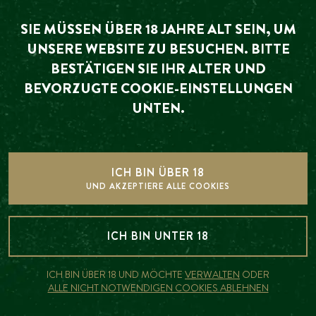
VERANSTALTUNGEN
SIE MÜSSEN ÜBER 18 JAHRE ALT SEIN, UM
UNSERE WEBSITE ZU BESUCHEN. BITTE
BESTÄTIGEN SIE IHR ALTER UND
Die Veranstaltung, nach der
BEVORZUGTE COOKIE-EINSTELLUNGEN
Derzeit sind keine Veranstaltungen
Sie suchen, hat bereits
UNTEN.
geplant
stattgefunden. Wir laden Sie
ein, unsere kommenden
Veranstaltungen zu
ICH BIN ÜBER 18
erkunden.
UND AKZEPTIERE ALLE COOKIES
HÄUFIG GESTELLTE FRAGEN
KOMMENDE
ICH BIN UNTER 18
VERANSTALTUNGEN
ANZEIGEN
ICH BIN ÜBER 18 UND MÖCHTE
VERWALTEN
ODER
ALLE NICHT NOTWENDIGEN COOKIES ABLEHNEN
KANN ICH EINEN GESCHENKGUTSCHEIN
KAUFEN?