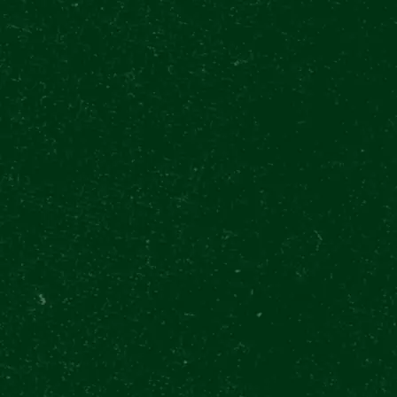
Ca. 60 Minuten
MARKENSHOP
2 Biere oder Softdrinks inklusive
ÜBER UNS
Gewinnen Sie einzigartige Preise
€
0
0 Kč
KONTAKT
$
0
TICKETS KAUFEN
FEIERLICHKEITEN ZUM
INTERNATIONALEN TAG DES BIERES
TICKETS KAUFEN