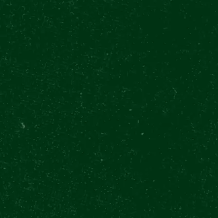
PILSNER URQUELL EXPERIENCE
28. října 377/13
Prag
HEUTE LETZTER EINLASS UM 19:00
NAVIGIEREN
KONTAKT