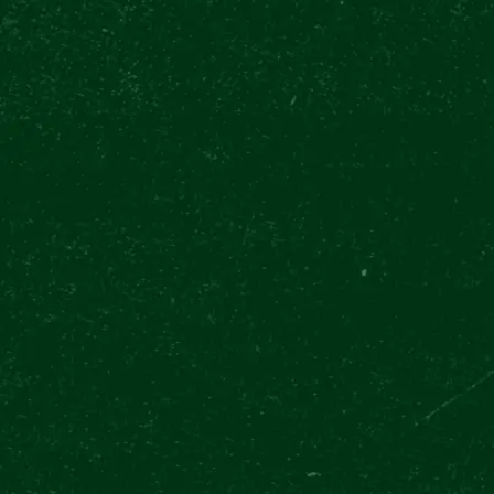
UNSER ANGEBOT
ERLEBNISSE
EVENTS
BEER HALL
ÜBER UNS
ÜBER UNS
FAQ
KONTAKT
KARRIERE
FÜR INVESTOREN
ALLGEMEIN
BUCHUNG VERWALTEN
BEDINGUNGEN UND KONDITIONEN
WIEDERVERKÄUFER-PORTAL
GESCHENKGUTSCHEINE
BLOG